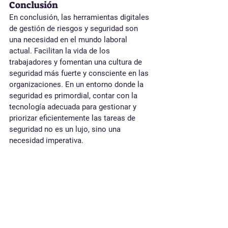
Conclusión
En conclusión, las herramientas digitales 
de gestión de riesgos y seguridad son 
una necesidad en el mundo laboral 
actual. Facilitan la vida de los 
trabajadores y fomentan una cultura de 
seguridad más fuerte y consciente en las 
organizaciones. En un entorno donde la 
seguridad es primordial, contar con la 
tecnología adecuada para gestionar y 
priorizar eficientemente las tareas de 
seguridad no es un lujo, sino una 
necesidad imperativa.
Si por las características de los riesgos 
de tu empresa necesitas que tus 
trabajadores cuenten con una asistencia 
en su gestión diaria de Seguridad, Wiiprot 
está aquí para ayudarte.
Asistente