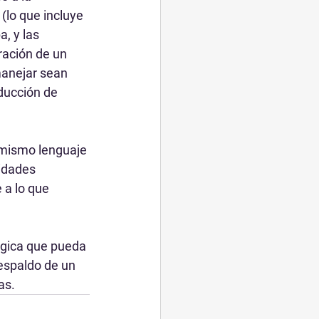
lo que incluye 
, y las 
ración de un 
manejar sean 
oducción de 
 mismo lenguaje 
idades 
 a lo que 
ógica que pueda 
espaldo de un 
as.