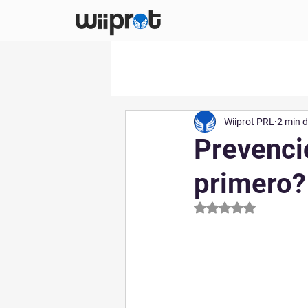
Wiiprot PRL
2 min d
Prevenció
primero?
Obtuvo NaN de 5 est