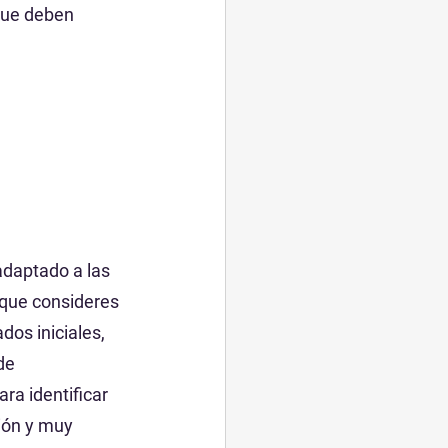
que deben 
 
daptado a las 
 que consideres 
os iniciales, 
de 
a identificar 
ión y muy 