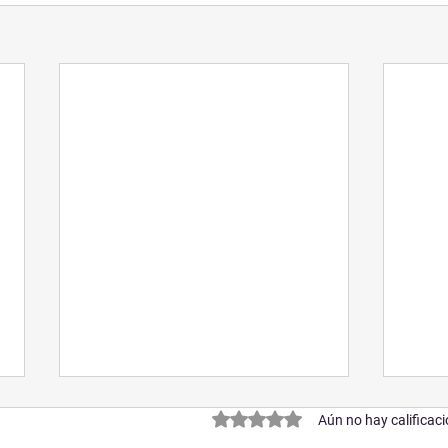
Obtuvo 0 de 5 estrellas.
Aún no hay calificac